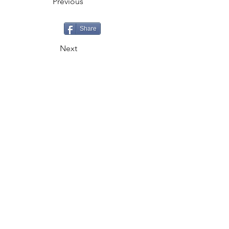
Previous
Share
Next
CALL
+995 500 335335
EMAIL
gaiageoassociation@gmail.com
FOLLOW