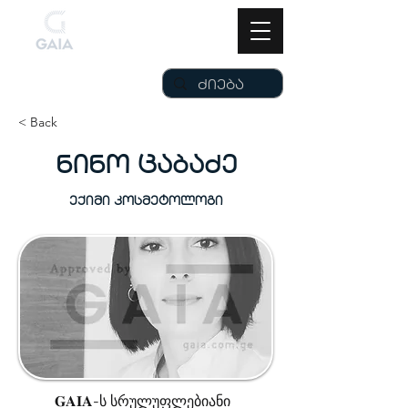
< Back
ნინო ცაბაძე
ექიმი კოსმეტოლოგი
𝐆𝐀𝐈𝐀-ს სრულუფლებიანი