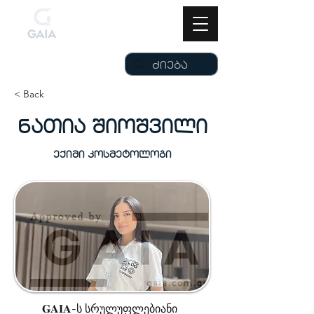
< Back
ნათია შიოშვილი
ექიმი კოსმეტოლოგი
𝐆𝐀𝐈𝐀-ს სრულუფლებიანი