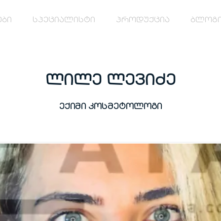
ები
სპეციალისტი
პროდუქცია
ბლოგ
ლილე ლევიძე
ექიმი კოსმეტოლოგი