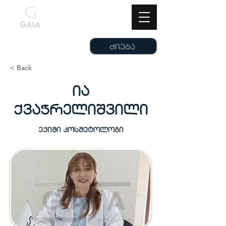
< Back
ია
ქვაჭრელიშვილი
ექიმი კოსმეტოლოგი