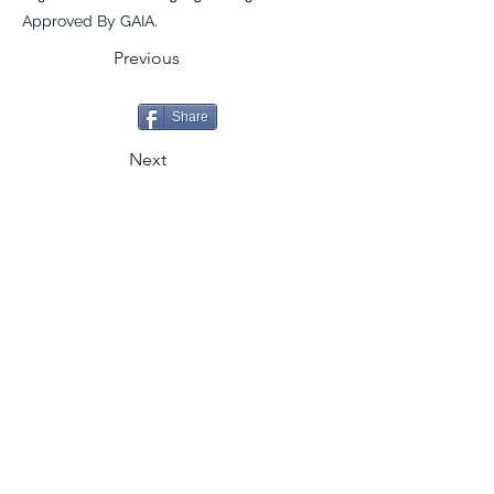
Approved By GAIA.
Previous
Share
Next
CALL
+995 500 335335
EMAIL
gaiageoassociation@gmail.com