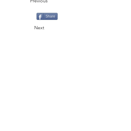
Previous
Share
Next
CALL
+995 500 335335
EMAIL
gaiageoassociation@gmail.com
FOLLOW