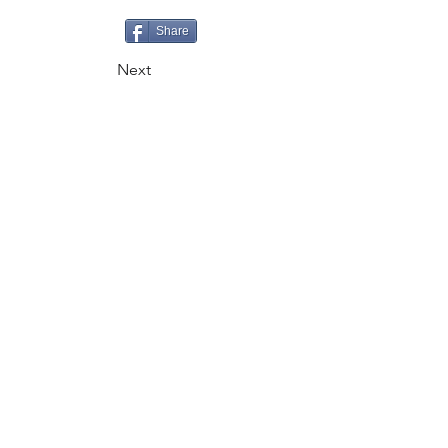
Share
Next
CALL
+995 500 335335
EMAIL
gaiageoassociation@gmail.com
FOLLOW
VISITS