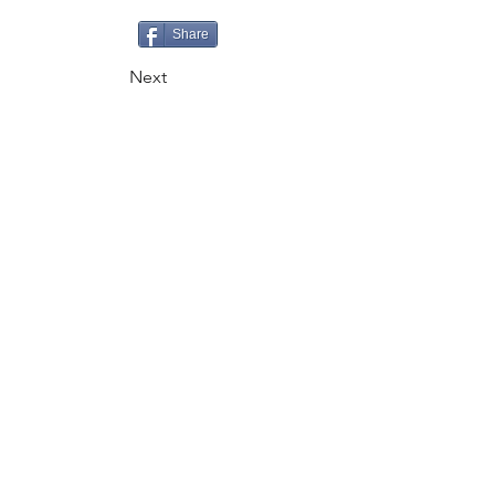
Share
Next
CALL
+995 500 335335
EMAIL
gaiageoassociation@gmail.com
FOLLOW
VISITS