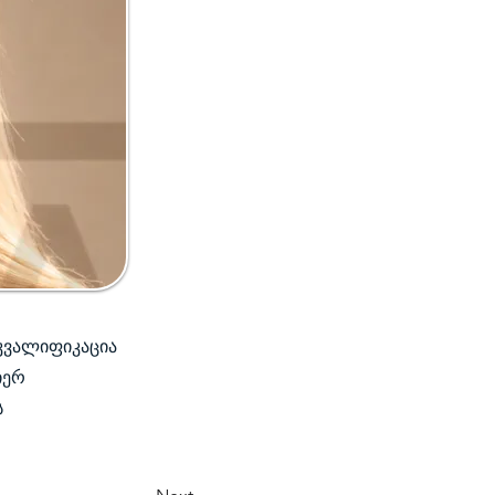
 კვალიფიკაცია
იერ
ს