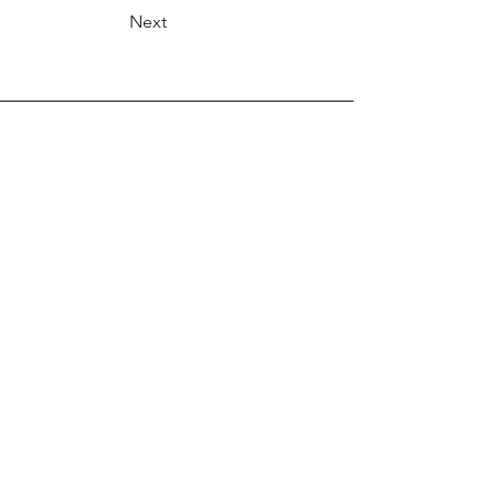
Next
CALL
+995 500 335335
EMAIL
gaiageoassociation@gmail.com
FOLLOW
VISITS