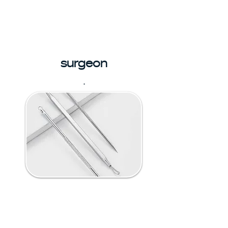
surgeon
.